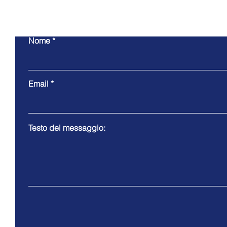
Co
Nome
Email
Testo del messaggio: