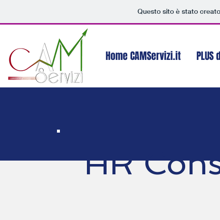
Questo sito è stato creat
Home CAMServizi.it
PLUS d
HR Cons